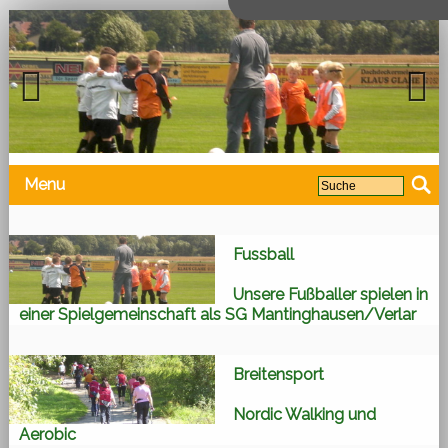
Previous
Next
Menu
Fussball
Unsere Fußballer spielen in
einer Spielgemeinschaft als SG Mantinghausen/Verlar
Breitensport
Nordic Walking und
Aerobic